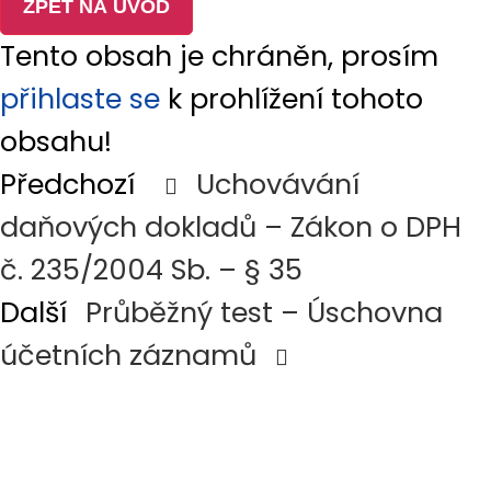
ZPĚT NA ÚVOD
Aktuality
Tento obsah je chráněn, prosím
Návod
přihlaste se
k prohlížení tohoto
Kontakt
obsahu!
Předchozí
Uchovávání
HLEDAT
daňových dokladů – Zákon o DPH
II. Pokladní kniha, pokladní doklady
PŘIHLÁSIT SE
č. 235/2004 Sb. – § 35
NABÍDKA ONLINE KURZŮ
Další
Průběžný test – Úschovna
Účetní záznam – zákon č.
Výsledky vyhledávání:
účetních záznamů
563/1991 Sb., o účetnictví,
část devátá § 33
Průkaznost účetního
ZAVŘÍT VYHLEDÁVÁNÍ
záznamu – Zákon č. 563/1991