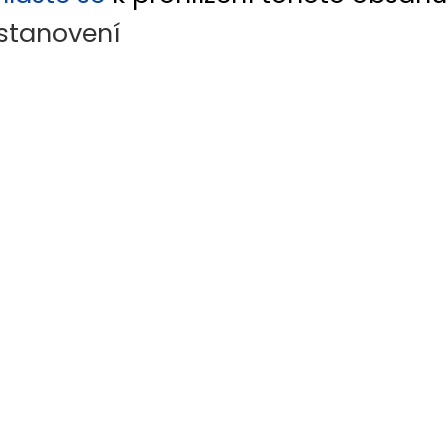
stanovení
adách poskytovaných zaměstnanci v souv