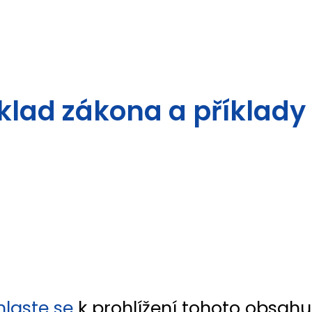
klad zákona a příklad
Enoveko
hlaste se
k prohlížení tohoto obsahu