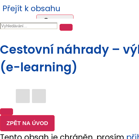
Přejít k obsahu
HLEDAT
Cestovní náhrady – vý
(e-learning)
Obsah semináře
Obsah
MENU
Legislativní rámec
Úvod
O firmě
ZPĚT NA ÚVOD
Aktuality
Tento obsah je chráněn, prosím
při