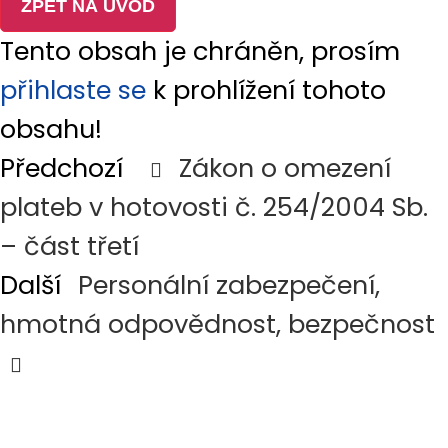
ZPĚT NA ÚVOD
Aktuality
Tento obsah je chráněn, prosím
Návod
přihlaste se
k prohlížení tohoto
Kontakt
obsahu!
Předchozí
Zákon o omezení
HLEDAT
plateb v hotovosti č. 254/2004 Sb.
II. Pokladní kniha, pokladní doklady
PŘIHLÁSIT SE
– část třetí
NABÍDKA ONLINE KURZŮ
Další
Personální zabezpečení,
Účetní záznam – zákon č.
Výsledky vyhledávání:
hmotná odpovědnost, bezpečnost
563/1991 Sb., o účetnictví,
část devátá § 33
Průkaznost účetního
ZAVŘÍT VYHLEDÁVÁNÍ
záznamu – Zákon č. 563/1991